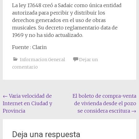
La ley 17.648 creó a Sadaic como única entidad
autorizada para percibir y distribuir los
derechos generados en el uso de obras
musicales. Su decreto reglamentario data de
1969 y no ha sido actualizado.
Fuente : Clarin
Informacion General
Dejar un
comentario
Navegación
←
Varia velocidad de
El boleto de compra-venta
Internet en Ciudad y
de vivienda desde el pozo
de
Provincia
se considera escritura
→
entradas
Deja una respuesta