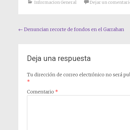
Informacion General
Dejar un comentari
Navegación
←
Denuncian recorte de fondos en el Garrahan
de
entradas
Deja una respuesta
Tu dirección de correo electrónico no será pub
*
Comentario
*