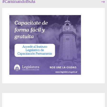
entradas
#CaminandoBsAs
→