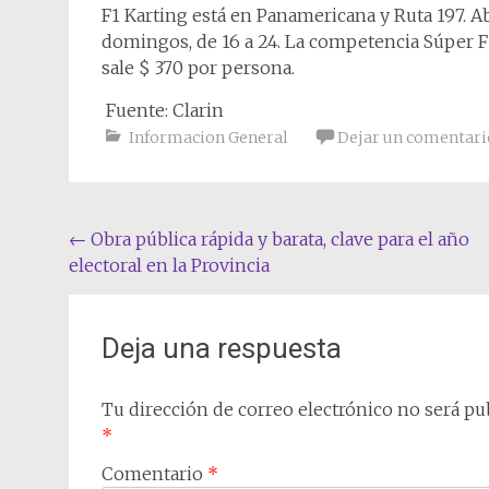
F1 Karting está en Panamericana y Ruta 197. Ab
domingos, de 16 a 24. La competencia Súper F1 (
sale $ 370 por persona.​
Fuente: Clarin
Informacion General
Dejar un comentari
Navegación
←
Obra pública rápida y barata, clave para el año
electoral en la Provincia
de
entradas
Deja una respuesta
Tu dirección de correo electrónico no será pub
*
Comentario
*