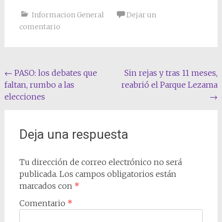
Informacion General
Dejar un
comentario
Navegación
←
PASO: los debates que
Sin rejas y tras 11 meses,
faltan, rumbo a las
reabrió el Parque Lezama
de
elecciones
→
entradas
Deja una respuesta
Tu dirección de correo electrónico no será
publicada.
Los campos obligatorios están
marcados con
*
Comentario
*