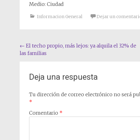
Medio: Ciudad
Informacion General
Dejar un comentari
Navegación
←
El techo propio, más lejos: ya alquila el 32% de
las familias
de
entradas
Deja una respuesta
Tu dirección de correo electrónico no será pub
*
Comentario
*