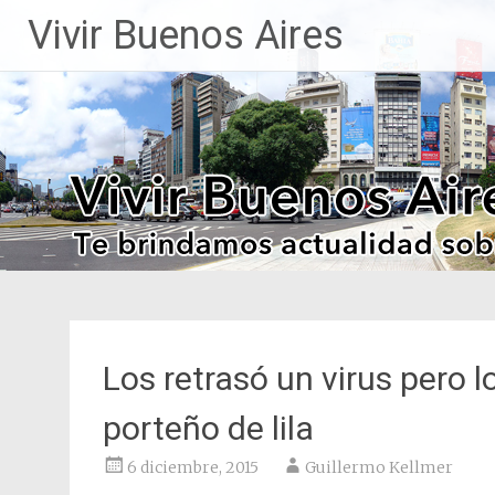
Saltar
Vivir Buenos Aires
al
contenido
Los retrasó un virus pero l
porteño de lila
6 diciembre, 2015
Guillermo Kellmer