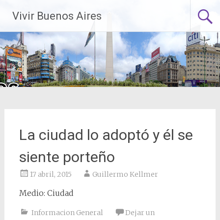
Saltar
Vivir Buenos Aires
al
contenido
La ciudad lo adoptó y él se
siente porteño
17 abril, 2015
Guillermo Kellmer
Medio: Ciudad
Informacion General
Dejar un