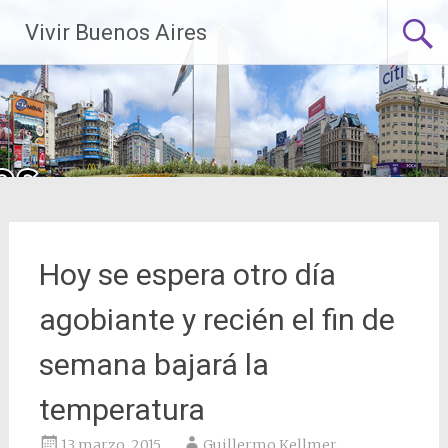
Saltar
Vivir Buenos Aires
al
contenido
Hoy se espera otro día
agobiante y recién el fin de
semana bajará la
temperatura
13 marzo, 2015
Guillermo Kellmer