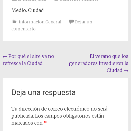
Medio: Ciudad
Informacion General
Dejar un
comentario
Navegación
←
Por qué el aire ya no
El verano que los
refresca la Ciudad
generadores invadieron la
de
Ciudad
→
entradas
Deja una respuesta
Tu dirección de correo electrónico no será
publicada.
Los campos obligatorios están
marcados con
*