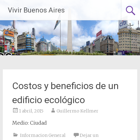
Saltar
Vivir Buenos Aires
al
contenido
Costos y beneficios de un
edificio ecológico
1 abril, 2015
Guillermo Kellmer
Medio: Ciudad
Informacion General
Dejar un