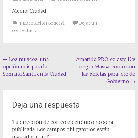
Medio: Ciudad
Informacion General
Dejar un
comentario
Navegación
←
Los museos, una
Amarillo PRO, celeste K y
opción más para la
negro Massa: cómo son
de
Semana Santa en la Ciudad
las boletas para jefe de
entradas
Gobierno
→
Deja una respuesta
Tu dirección de correo electrónico no será
publicada.
Los campos obligatorios están
marcados con
*